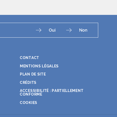
Oui
Non
CONTACT
Fac
Ins
You
Lin
X
MENTIONS LÉGALES
PLAN DE SITE
CRÉDITS
ACCESSIBILITÉ : PARTIELLEMENT
CONFORME
COOKIES