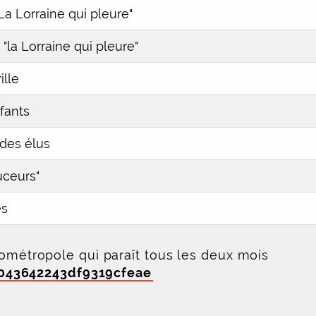
"La Lorraine qui pleure"
 "la Lorraine qui pleure"
ille
fants
 des élus
ouceurs"
es
rométropole qui paraît tous les deux mois
043642243df9319cfeae