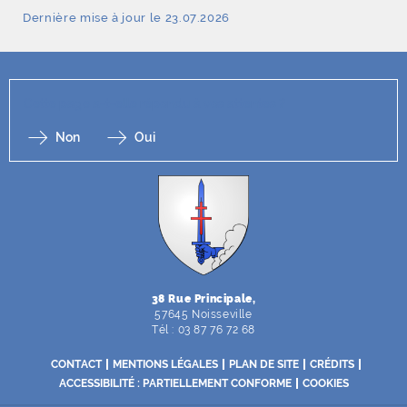
Dernière mise à jour le 23.07.2026
Cette page a-t-elle répondu à vos attentes ?
Non
Oui
F
I
Y
Li
X
38 Rue Principale,
57645 Noisseville
Tél : 03 87 76 72 68
CONTACT
MENTIONS LÉGALES
PLAN DE SITE
CRÉDITS
ACCESSIBILITÉ : PARTIELLEMENT CONFORME
COOKIES