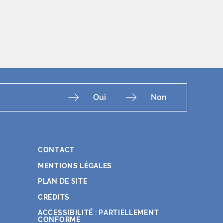
Oui
Non
CONTACT
Fac
Ins
You
Lin
X
MENTIONS LÉGALES
PLAN DE SITE
CRÉDITS
ACCESSIBILITÉ : PARTIELLEMENT
CONFORME