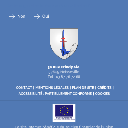
Cette page a-t-elle répondu à vos attentes ?
Non
Oui
F
I
Y
Li
X
38 Rue Principale,
57645 Noisseville
Tél : 03 87 76 72 68
CONTACT
MENTIONS LÉGALES
PLAN DE SITE
CRÉDITS
ACCESSIBILITÉ : PARTIELLEMENT CONFORME
COOKIES
Ce site internet bénéficie du soutien financier de l'Union