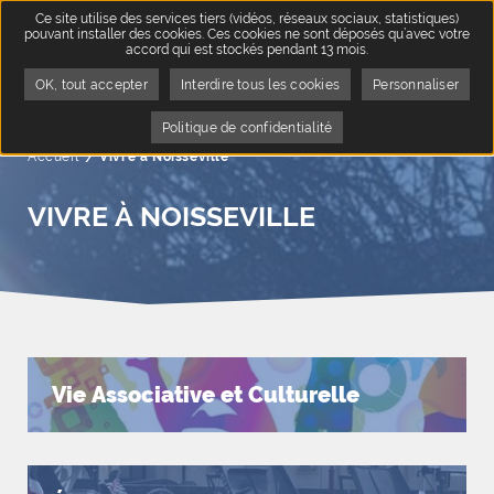
Ce site utilise des services tiers (vidéos, réseaux sociaux, statistiques)
pouvant installer des cookies. Ces cookies ne sont déposés qu’avec votre
accord qui est stockés pendant 13 mois.
OK, tout accepter
Interdire tous les cookies
Personnaliser
Politique de confidentialité
Accueil
Page active :
Vivre à Noisseville
VIVRE À NOISSEVILLE
Vie Associative et Culturelle