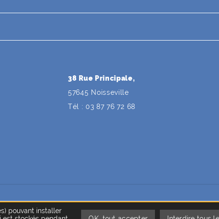
38 Rue Principale,
57645 Noisseville
Tél : 03 87 76 72 68
utien financier de l'Union européenne
es) pouvant installer
i est stockés pendant
OK, tout accepter
Interdire tous l