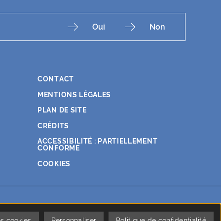
Oui
Non
CONTACT
Fac
Ins
You
Lin
X
MENTIONS LÉGALES
PLAN DE SITE
CRÉDITS
ACCESSIBILITÉ : PARTIELLEMENT
CONFORME
COOKIES
es cookies
Personnaliser
Politique de confidentialité