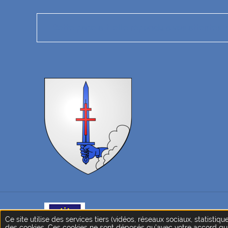
Cette page a-t-elle répondu à vos attentes ?
Ce site internet bénéficie du so
Ce site utilise des services tiers (vidéos, réseaux sociaux, statistiqu
des cookies. Ces cookies ne sont déposés qu’avec votre accord qu