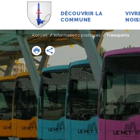
DÉCOUVRIR LA
VIVR
COMMUNE
NOIS
Accueil
Informations pratiques
Page active :
Transports