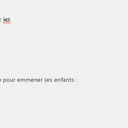
ez
ici
.
le pour emmener les enfants :