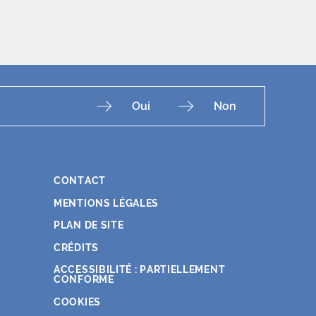
Oui
Non
CONTACT
Fac
Ins
You
Lin
X
MENTIONS LÉGALES
PLAN DE SITE
CRÉDITS
ACCESSIBILITÉ : PARTIELLEMENT
CONFORME
COOKIES