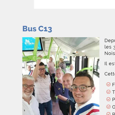
Bus C13
Depu
les 
Nois
Il e
Cett
F
T
P
G
R